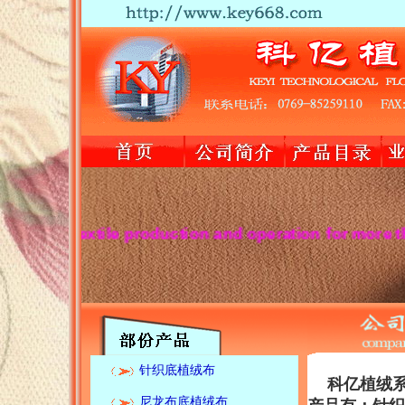
n textile production and operation for more than 20 y
针织底植绒布
科亿植绒系
尼龙布底植绒布