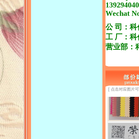
sided flocking;Keyi textile
139294040
flannelette has a complete
variety, long-term spot supply,
Wechat No
free samples, product
consultation 13929404019, Mr.
Zeng
公 司：
工 厂：科
营业部：
[ 点击对应图片可