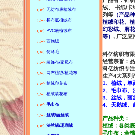
产品有：针织
绒、 书纸/
无纺布底植绒布
列等
（产品种
棉布底植绒布
植绒印花、植
幻彩绒、磨花
PVC底植绒布
等）
, 广泛
西施绒
仿马毛
科亿纺织有限
经营宗旨：品
装饰布/家私布
科亿纺织专注
网布植绒/植花布
生产4大系列
1、植绒，单
植绒印花布
2、毛巾布、
植绒喷花布
3、丝绒，丽
毛巾布
4、天鹅绒、
丝绒/
丽丝绒
产品种类：
植绒：各类底
法兰绒/珊瑚绒
毛巾布：全棉