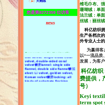
天鹅绒
维毛巾布、强
珊瑚绒：单面
您是第8272359 位访客
法兰绒：单面
Product category:Towel cloth:
丝绒：丽丝绒
cotton towel cloth, polyester
news
towel cloth, polyester cotton
towel cloth, CVC towel cloth,
科亿纺织拥
bamboo fiber towel cloth,
生产各档次的
strong absorbent towel cloth,
single-sided towel cloth and
外专业人士的
double-sided towel cloth锛汣
Corporate media:Keyi textile
flannelette spot quality
oral velvet: single-sided coral
为赢得客户
supplier锛汢usiness purpose:
velvet, double-sided coral
以“一流品质
velvet锛汧lannel: single side
quality first, reputation first锛汯
flannel, double side flannel锛沄
eyi textile has focused on
发展，为客户
textile production and
elvet: Li velvet, golden velvet,
operation for more than 20
Korean velvet锛汧locking: all
科亿纺织
years. The company has
kinds of substrate flocking,
multiple production lines and
short wool, long wool flocking
费提供，产
mainly produces four series of
series
products:1. Towel cloth,
号）
flannel, coral velvet;2. Velvet, Li
velvet, golden velvet, Korean
velvet;3. Velvet, super soft,
Keyi texti
super fiber velvet;4. Flocking,
term spot 
single-sided flocking, double-