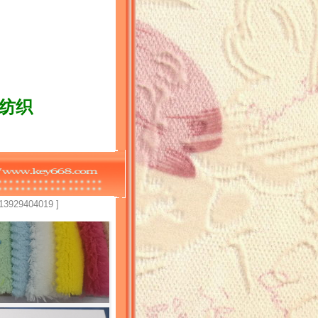
隆纺织
404019 ]