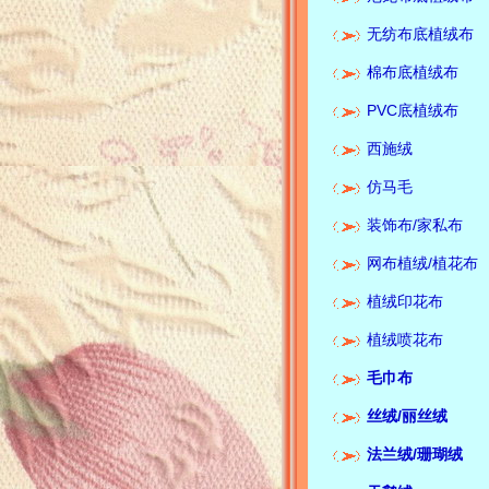
无纺布底植绒布
棉布底植绒布
PVC底植绒布
西施绒
仿马毛
装饰布/家私布
网布植绒/植花布
植绒印花布
植绒喷花布
Corporate media:Keyi te
毛巾布
flannelette spot quality
supplier锛汢usiness pu
丝绒/
丽丝绒
quality first, reputatio
eyi textile has focused
法兰绒/珊瑚绒
textile production and
operation for more tha