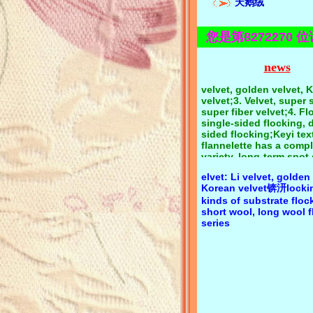
天鹅绒
years. The company ha
Product category:Towel
multiple production li
cotton towel cloth, pol
mainly produces four s
towel cloth, polyester 
您是第8272270 
products:1. Towel cloth
towel cloth, CVC towel 
flannel, coral velvet;2. 
bamboo fiber towel clo
velvet, golden velvet, 
news
strong absorbent towel
velvet;3. Velvet, super s
single-sided towel clo
super fiber velvet;4. Fl
double-sided towel c
single-sided flocking, 
oral velvet: single-side
sided flocking;Keyi text
velvet, double-sided co
flannelette has a comp
velvet锛汧lannel: single
variety, long-term spot
flannel, double side f
free samples, product
elvet: Li velvet, golden
consultation 139294040
Korean velvet锛汧lockin
Zeng
kinds of substrate floc
short wool, long wool 
series