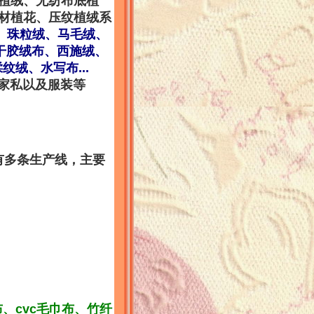
底植绒、无纺布底植
底材植花、压纹植绒系
、珠粒绒、马毛绒、
干胶绒布、西施绒、
绒、水写布...
、家私以及服装等
有多条生产线，主要
、cvc毛巾布、竹纤