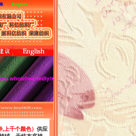
单
English
eartedly!Keyi textile is a high-quality spot supplier
种,上千个颜色）
供应