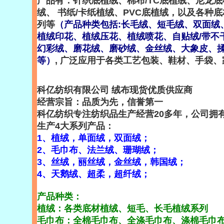
产品有：针织底植绒、棉布/TC底植绒、尼龙
绒、 书纸/卡纸植绒、PVC底植绒，以及各种
列等
（产品种类包括:长毛绒、短毛绒、双面绒
植绒印花、植绒压花、植绒喷花、自贴绒/带不
幻彩绒、磨花绒、磨砂绒、金丝绒、大象皮、揉纹
等）
, 广泛应用于各类工艺包装、鞋材、手袋
科亿纺织有限公司 绒布现货优质供应商
经营宗旨：品质为先，信誉第一
科亿纺织专注纺织品生产经营20多年，公司拥
生产4大系列产品：
1、植绒，单面绒，双面绒；
2、毛巾布、法兰绒、珊瑚绒；
3、丝绒，丽丝绒，金丝绒，韩国绒；
xtile
4、天鹅绒、超柔，超纤绒；
rpose:
产品种类：
n first锛汯
 on
植绒：各类底材植绒、短毛、长毛植绒系列
毛巾布：全棉毛巾布、全涤毛巾布、涤棉毛巾布
n 20