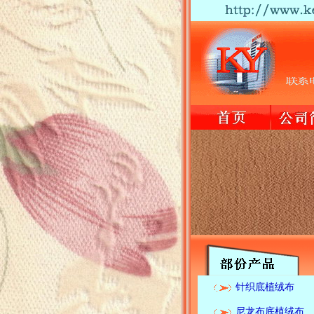
针织底植绒布
尼龙布底植绒布