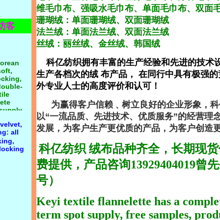
s
维毛巾布、强吸水毛巾布、单面毛巾布、双面
 cloth:
nes and
yester
珊瑚绒：单面珊瑚绒、双面珊瑚绒
eries of
cotton
位访客
,
法兰绒：单面法兰绒、双面法兰绒
cloth,
Velvet, Li
th,
丝绒：丽丝绒、金丝绒、韩国绒
Korean
 cloth,
oft,
th and
ocking,
科亿纺织拥有丰富的生产经验和先进的技术设
loth锛汣
double-
d coral
生产各档次的绒 布产品， 在同行中具有极强的
ile
ral
lete
外专业人士的高度评价和认可
！
 side
 supply,
lannel锛沄
为赢得客户信赖﹑树立良好的企业形象，科
 velvet,
19, Mr.
g: all
以“一流品质、先进技术、优质服务”的经营理
king,
发展，为客户生产更优质的产品，为客户创造
flocking
科亿纺织 绒布品种齐全，长期现
费提供，产品咨询13929404019
号）
Keyi textile flannelette has a comple
term spot supply, free samples, prod